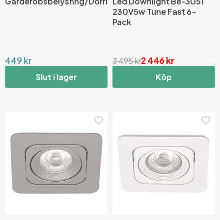
Garderobsbelysnng/Dörrlamphållare
Led Downlight Be-3051
230V5w Tune Fast 6-
Pack
449 kr
2 446 kr
3 495 kr
Slut i lager
Köp