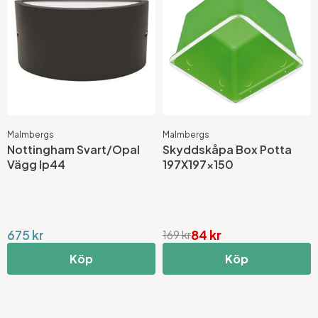
Malmbergs
Malmbergs
Nottingham Svart/Opal
Skyddskåpa Box Potta
Vägg Ip44
197X197x150
675 kr
84 kr
169 kr
Köp
Köp