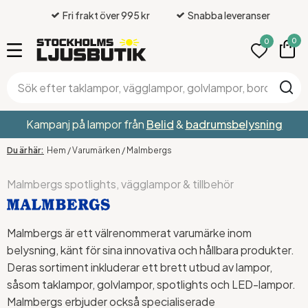
Fri frakt över 995 kr
Snabba leveranser
0
0
Kampanj på lampor från
Belid
&
badrumsbelysning
Hem
/
Varumärken
/
Malmbergs
Malmbergs spotlights, vägglampor & tillbehör
Malmbergs är ett välrenommerat varumärke inom
belysning, känt för sina innovativa och hållbara produkter.
Deras sortiment inkluderar ett brett utbud av lampor,
såsom taklampor, golvlampor, spotlights och LED-lampor.
Malmbergs erbjuder också specialiserade