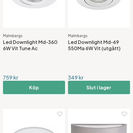
Malmbergs
Malmbergs
Led Downlight Md-360
Led Downlight Md-69
6W Vit Tune Ac
550Ma 6W Vit (utgått)
759 kr
349 kr
Köp
Slut i lager