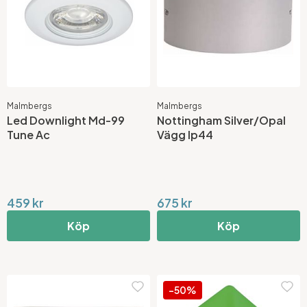
Malmbergs
Malmbergs
Led Downlight Md-99
Nottingham Silver/Opal
Tune Ac
Vägg Ip44
459 kr
675 kr
Köp
Köp
-50%