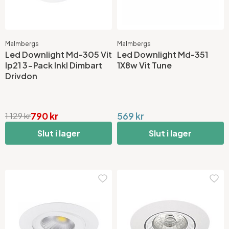
Malmbergs
Malmbergs
Led Downlight Md-305 Vit
Led Downlight Md-351
Ip21 3-Pack Inkl Dimbart
1X8w Vit Tune
Drivdon
790 kr
569 kr
1 129 kr
Slut i lager
Slut i lager