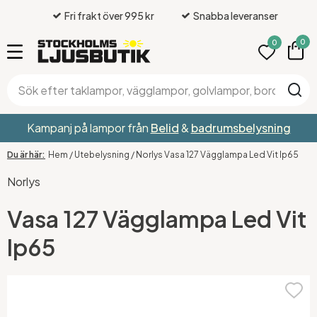
Fri frakt över 995 kr
Snabba leveranser
0
0
Kampanj på lampor från
Belid
&
badrumsbelysning
Hem
/
Utebelysning
/
Norlys Vasa 127 Vägglampa Led Vit Ip65
Norlys
Vasa 127 Vägglampa Led Vit
Ip65