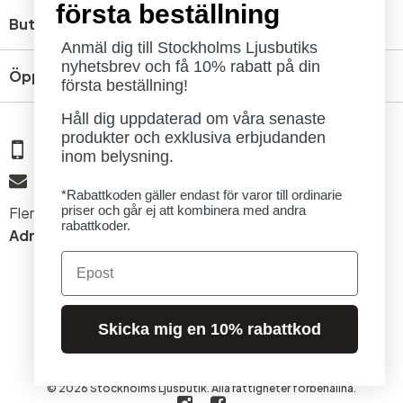
första beställning
Butik
Anmäl dig till Stockholms Ljusbutiks
nyhetsbrev och få 10% rabatt på din
Öppettider
första beställning!
Håll dig uppdaterad om våra senaste
produkter och exklusiva erbjudanden
08 - 654 29 00
inom belysning.
info@ljusbutik.se
*Rabattkoden gäller endast för varor till ordinarie
priser och går ej att kombinera med andra
Fler kontaktuppgifter »
rabattkoder.
Adress:
Kungsholmsgatan 6, 112 27 Stockholm
Email
Skicka mig en 10% rabattkod
© 2026 Stockholms Ljusbutik. Alla rättigheter förbehållna.