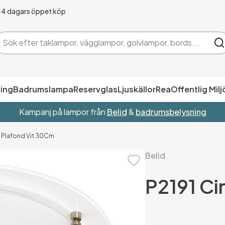
14 dagars öppet köp
ing
Badrumslampa
Reservglas
Ljuskällor
Rea
Offentlig Milj
Kampanj på lampor från
Belid
&
badrumsbelysning
o Plafond Vit 30Cm
Belid
P2191 Ci