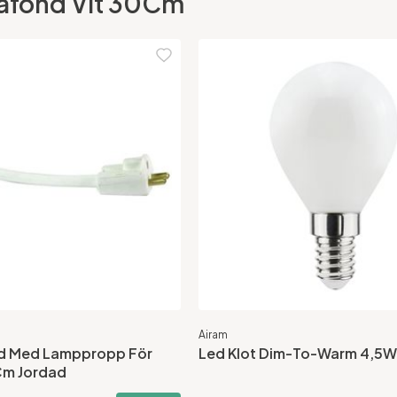
 Plafond Vit 30Cm
Airam
d Med Lamppropp För
Led Klot Dim-To-Warm 4,5W
Cm Jordad