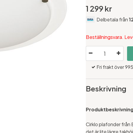
1 299 kr
Delbetala från
1
Beställningsvara. Lev
Fri frakt över 995
Beskrivning
Produktbeskrivnin
Cirklo plafonder från
det är lite lägre takh