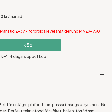
22 kr
/månad
eranstid 2-3V - fördröjda leveranstider under V29-V30
Köp
 kr
14 dagars öppet köp
g
 Belid är en lägre plafond som passar i många utrymmen där
öjder. Perfekt takplafond för köket, hallen, förråd mm.