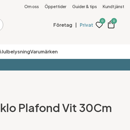
Om oss
Öppettider
Guider & tips
Kundtjänst
0
0
Företag
|
Privat
ö
Julbelysning
Varumärken
rklo Plafond Vit 30Cm