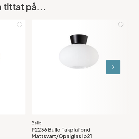
tittat på...
Belid
Ane
P2236 Bullo Takplafond
Ig
Mattsvart/Opalglas Ip21