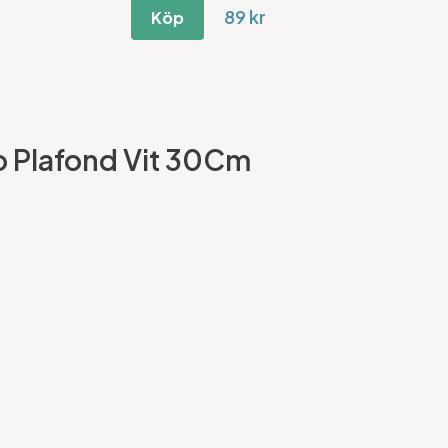
89 kr
Köp
klo Plafond Vit 30Cm