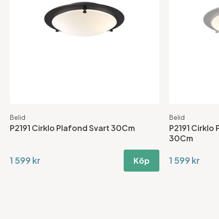
Belid
Belid
P2191 Cirklo Plafond Svart 30Cm
P2191 Cirklo
30Cm
1 599 kr
1 599 kr
Köp