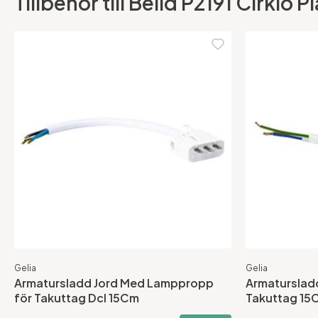
Tillbehör till Belid P2191 Cirklo
Gelia
Gelia
Armatursladd Jord Med Lamppropp
Armaturslad
för Takuttag Dcl 15Cm
Takuttag 15