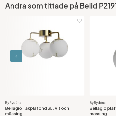
Andra som tittade på Belid P2191
By Rydéns
By Rydéns
Bellagio Takplafond 3L, Vit och
Bellagio pla
mässing
mässing