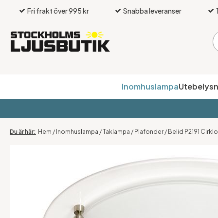
Fri frakt över 995 kr
Snabba leveranser
Inomhuslampa
Utebelysn
Hem
/
Inomhuslampa
/
Taklampa
/
Plafonder
/
Belid P2191 Cirkl