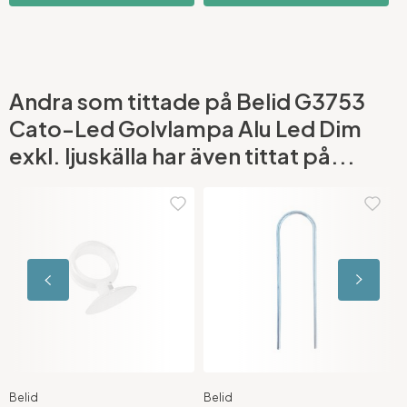
Andra som tittade på Belid G3753
Cato-Led Golvlampa Alu Led Dim
exkl. ljuskälla har även tittat på...
Belid
Belid
C