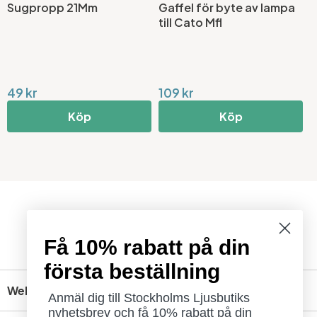
Sugpropp 21Mm
Gaffel för byte av lampa
L
till Cato Mfl
(
49 kr
109 kr
6
Köp
Köp
Få 10% rabatt på din
första beställning
Webbshop
Anmäl dig till Stockholms Ljusbutiks
nyhetsbrev och få 10% rabatt på din