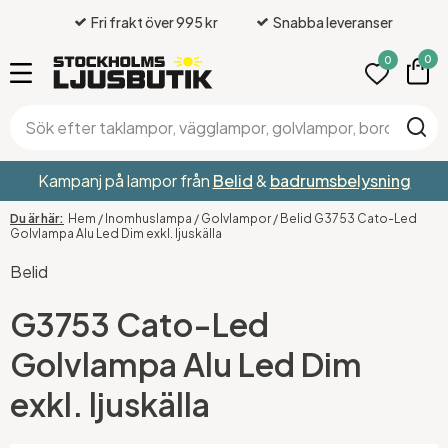
Fri frakt över 995 kr
Snabba leveranser
0
0
Kampanj på lampor från
Belid
&
badrumsbelysning
Hem
/
Inomhuslampa
/
Golvlampor
/
Belid G3753 Cato-Led
Golvlampa Alu Led Dim exkl. ljuskälla
Belid
G3753 Cato-Led
Golvlampa Alu Led Dim
exkl. ljuskälla