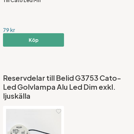
Till Cato Led Mfl
79 kr
Köp
Reservdelar till Belid G3753 Cato-
Led Golvlampa Alu Led Dim exkl.
ljuskälla