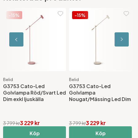
-15%
-15%
Belid
Belid
B
G3753 Cato-Led
G3753 Cato-Led
G
Golvlampa Röd/Svart Led
Golvlampa
G
Dim exkl ljuskälla
Nougat/Mässing Led Dim
D
3 229 kr
3 229 kr
3 799 kr
3 799 kr
4
Köp
Köp