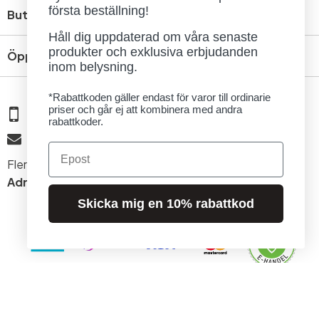
första beställning!
Butik
Håll dig uppdaterad om våra senaste
produkter och exklusiva erbjudanden
Öppettider
inom belysning.
*Rabattkoden gäller endast för varor till ordinarie
priser och går ej att kombinera med andra
08 - 654 29 00
rabattkoder.
info@ljusbutik.se
Email
Fler kontaktuppgifter »
Adress:
Kungsholmsgatan 6, 112 27 Stockholm
Skicka mig en 10% rabattkod
© 2026 Stockholms Ljusbutik. Alla rättigheter förbehållna.