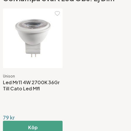
Unison
Led Mr11 4W 2700K 36Gr
Till Cato Led Mfl
79 kr
Köp