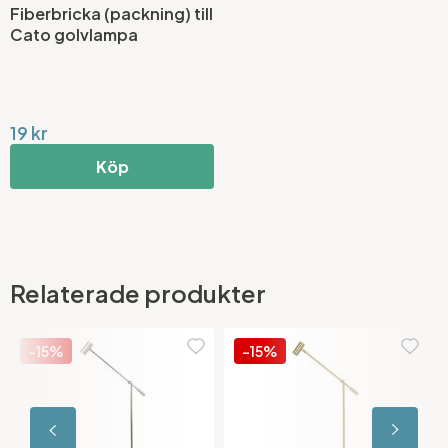
Fiberbricka (packning) till
Cato golvlampa
19 kr
Köp
Relaterade produkter
-15%
-15%