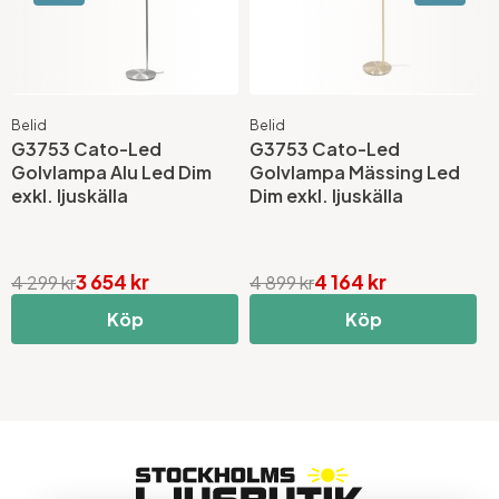
Belid
Belid
B
G3753 Cato-Led
G3753 Cato-Led
G
Golvlampa Alu Led Dim
Golvlampa Mässing Led
G
exkl. ljuskälla
Dim exkl. ljuskälla
e
3 654 kr
4 164 kr
4 299 kr
4 899 kr
4
Köp
Köp