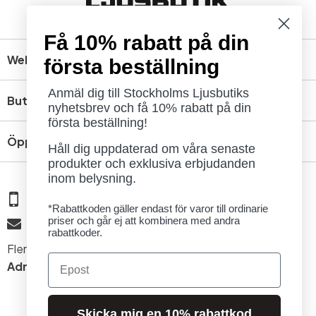
Få 10% rabatt på din
Webbshop
första beställning
Anmäl dig till Stockholms Ljusbutiks
Butik
nyhetsbrev och få 10% rabatt på din
första beställning!
Öppettider
Håll dig uppdaterad om våra senaste
produkter och exklusiva erbjudanden
inom belysning.
08 - 654 29 00
*Rabattkoden gäller endast för varor till ordinarie
priser och går ej att kombinera med andra
info@ljusbutik.se
rabattkoder.
Fler kontaktuppgifter »
Email
Adress:
Kungsholmsgatan 6, 112 27 Stockholm
Skicka mig en 10% rabattkod