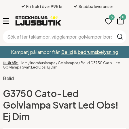
Fri frakt över 995 kr
Snabba leveranser
0
0
Kampanj på lampor från
Belid
&
badrumsbelysning
Hem
/
Inomhuslampa
/
Golvlampor
/
Belid G3750 Cato-Led
Golvlampa Svart Led Obs! Ej Dim
Belid
G3750 Cato-Led
Golvlampa Svart Led Obs!
Ej Dim