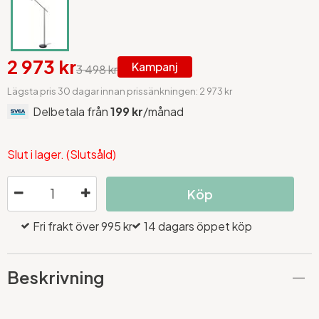
2 973 kr
Kampanj
3 498 kr
Lägsta pris 30 dagar innan prissänkningen: 2 973 kr
Delbetala från
199 kr
/månad
Slut i lager. (Slutsåld)
Köp
Fri frakt över 995 kr
14 dagars öppet köp
Beskrivning