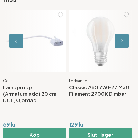
Gelia
Ledvance
L
Lamppropp
Classic A60 7W E27 Matt
L
(Armatursladd) 20 cm
Filament 2700K Dimbar
2
DCL, Ojordad
F
69 kr
129 kr
1
Köp
Slut i lager