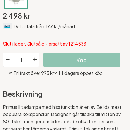
2 498 kr
Delbetala från
177 kr
/månad
Slut i lager. Slutsåld - ersatt av 1214533
Köp
Fri frakt över 995 kr
14 dagars öppet köp
Beskrivning
Primus II taklampa med hissfunktion är en av Belids mest
populära kökspendlar. Designen går tilbaka till mitten av
80-talet, men genom tiden och de olika trender som
passerat har färgerna varierat. Primus taklampa har ett