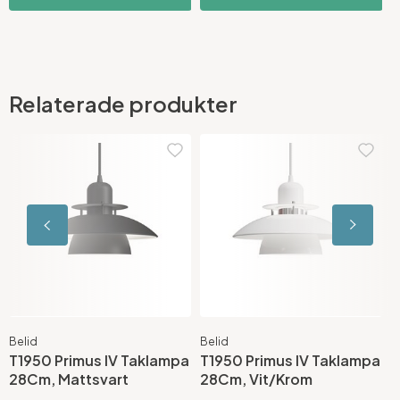
Relaterade produkter
Belid
Belid
B
T1950 Primus IV Taklampa
T1950 Primus IV Taklampa
T
28Cm, Mattsvart
28Cm, Vit/Krom
2