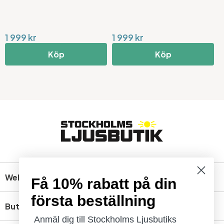
1 999 kr
1 999 kr
1
Köp
Köp
Webbshop
Få 10% rabatt på din
första beställning
Butik
Anmäl dig till Stockholms Ljusbutiks