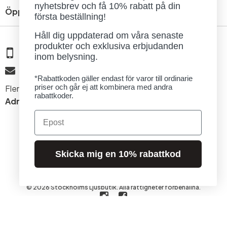
nyhetsbrev och få 10% rabatt på din
Öppettider
första beställning!
Håll dig uppdaterad om våra senaste
produkter och exklusiva erbjudanden
08 - 654 29 00
inom belysning.
info@ljusbutik.se
*Rabattkoden gäller endast för varor till ordinarie
priser och går ej att kombinera med andra
Fler kontaktuppgifter »
rabattkoder.
Adress:
Kungsholmsgatan 6, 112 27 Stockholm
Email
Skicka mig en 10% rabattkod
© 2026 Stockholms Ljusbutik. Alla rättigheter förbehållna.