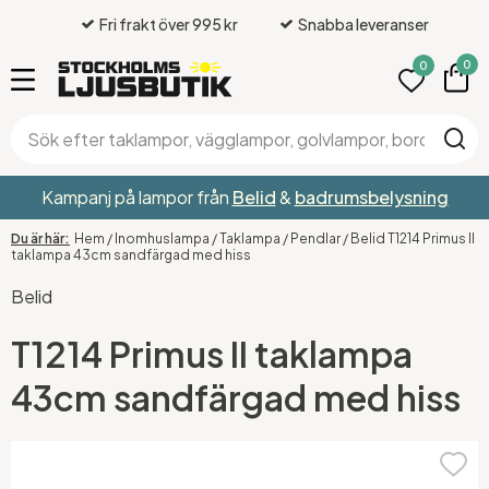
Fri frakt över 995 kr
Snabba leveranser
0
0
Kampanj på lampor från
Belid
&
badrumsbelysning
Hem
/
Inomhuslampa
/
Taklampa
/
Pendlar
/
Belid T1214 Primus II
taklampa 43cm sandfärgad med hiss
Belid
T1214 Primus II taklampa
43cm sandfärgad med hiss