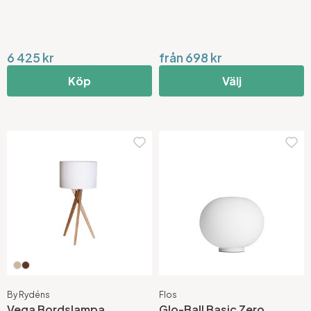
6 425 kr
från 698 kr
Köp
Välj
By Rydéns
Flos
Vega Bordslampa
Glo-Ball Basic Zero