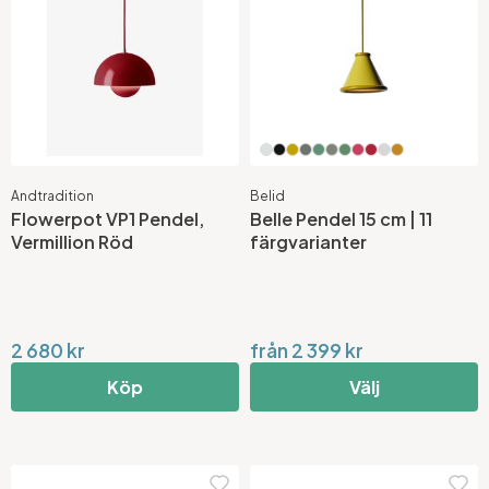
Andtradition
Belid
Flowerpot VP1 Pendel,
Belle Pendel 15 cm | 11
Vermillion Röd
färgvarianter
2 680 kr
från 2 399 kr
Köp
Välj