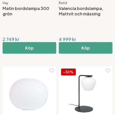
Hay
Belid
Matin bordslampa 300
Valencia bordslampa,
grön
Mattvit och mässing
2 749 kr
4 999 kr
Köp
Köp
-30%