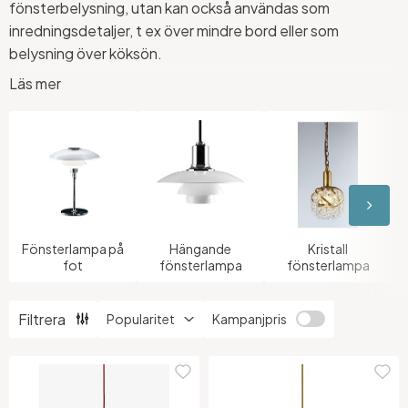
fönsterbelysning, utan kan också användas som
inredningsdetaljer, t ex över mindre bord eller som
belysning över köksön.
Läs mer
I en fönsterlampa kan du ha antingen LED eller glödlampor
(beroende på vilken max watt lampan anger).
Hos oss hittar du ett stort utbud av snygga fönsterlampor
och
pendlar
i olika färger som krom, mässing, guld, koppar,
glas eller metall. Vi har även
julstjärnor
för dig som letar
efter belysning att hänga i fönstret under juletid.
Fönsterlampa på
Hängande
Kristall
fot
fönsterlampa
fönsterlampa
Filtrera
Kampanjpris