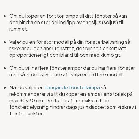
Om du köper en för stor lampa till ditt fönster så kan
den hindra en stor del insläpp av dagsljus (soljus) till
rummet.
Väljer du en för stor modell på din fönsterbelysning så
riskerar du obalans i fönstret, det blir helt enkelt lätt
oproportionerligt och ibland till och med klumpigt.
Om du vill ha flera fönsterlampor där du har flera fönster
i rad så är det snyggare att välja en nättare modell.
När du väljer en
hängande fönsterlampa
så
rekommenderar vi att du köper en lampa i en storlek på
max 30x30 cm. Detta för att undvika att din
fönsterbelysning hindrar dagsljusinsläppet som vi skrev i
första punkten.