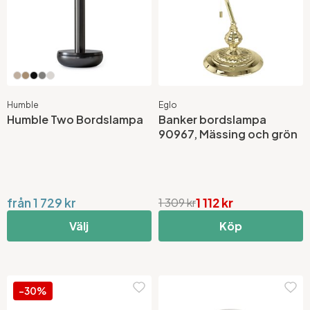
Humble
Eglo
Humble Two Bordslampa
Banker bordslampa
90967, Mässing och grön
från 1 729 kr
1 112 kr
1 309 kr
Välj
Köp
-30%