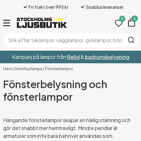
Fri frakt över 995 kr
Snabba leveranser
0
0
Kampanj på lampor från
Belid
&
badrumsbelysning
Hem
/
Inomhuslampa
/
Fönsterlampor
Fönsterbelysning och
fönsterlampor
Hängande fönsterlampor skapar en härlig stämning och
gör det snabbt mer hemtrevligt. Mindre pendlar är
armaturer som inte bara behöver användas som