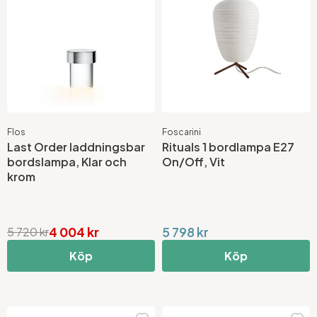
Flos
Foscarini
Last Order laddningsbar
Rituals 1 bordlampa E27
bordslampa, Klar och
On/Off, Vit
krom
4 004 kr
5 798 kr
5 720 kr
Köp
Köp