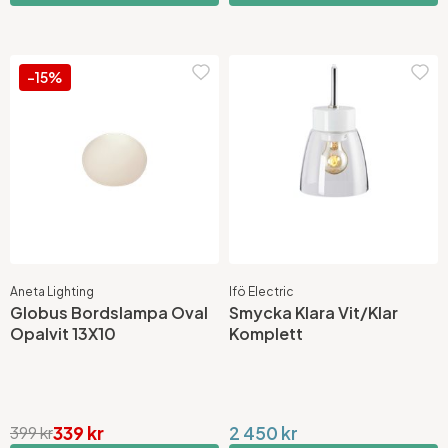
-15%
Aneta Lighting
Ifö Electric
Globus Bordslampa Oval
Smycka Klara Vit/Klar
Opalvit 13X10
Komplett
339 kr
2 450 kr
399 kr