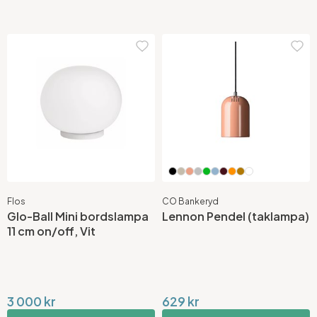
Flos
CO Bankeryd
Glo-Ball Mini bordslampa
Lennon Pendel (taklampa)
11 cm on/off, Vit
3 000 kr
629 kr