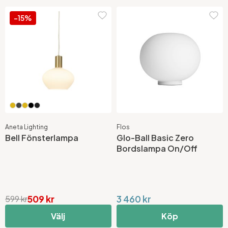
-15%
Aneta Lighting
Flos
Bell Fönsterlampa
Glo-Ball Basic Zero
Bordslampa On/Off
509 kr
3 460 kr
599 kr
Välj
Köp