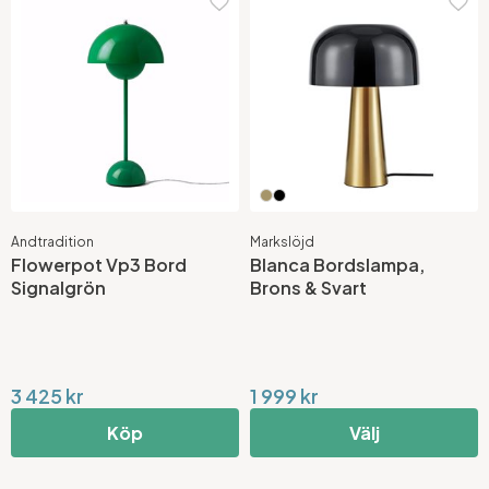
Andtradition
Markslöjd
Flowerpot Vp3 Bord
Blanca Bordslampa,
Signalgrön
Brons & Svart
3 425 kr
1 999 kr
Köp
Välj