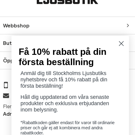
Webbshop
Butik
Få 10% rabatt på din
första beställning
Öppettider
Anmäl dig till Stockholms Ljusbutiks
nyhetsbrev och få 10% rabatt på din
08 - 654 29 00
första beställning!
info@ljusbutik.se
Håll dig uppdaterad om våra senaste
produkter och exklusiva erbjudanden
Fler kontaktuppgifter »
inom belysning.
Adress:
Kungsholmsgatan 6, 112 27 Stockholm
*Rabattkoden gäller endast för varor till ordinarie
priser och går ej att kombinera med andra
rabattkoder.