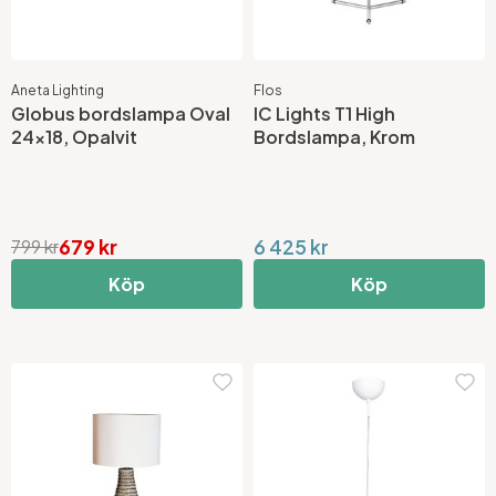
Aneta Lighting
Flos
Globus bordslampa Oval
IC Lights T1 High
24x18, Opalvit
Bordslampa, Krom
679 kr
6 425 kr
799 kr
Köp
Köp