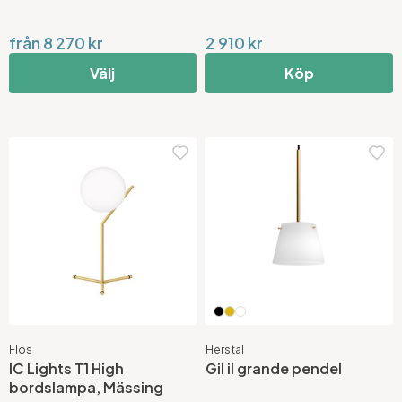
från 8 270 kr
2 910 kr
Välj
Köp
Flos
Herstal
IC Lights T1 High
Gil il grande pendel
bordslampa, Mässing