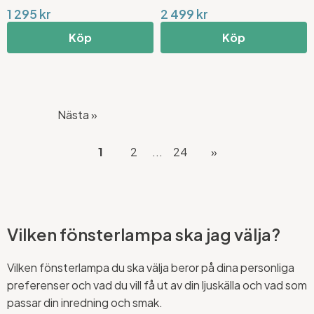
1 295 kr
2 499 kr
Köp
Köp
Nästa »
1
2
...
24
»
Vilken fönsterlampa ska jag välja?
Vilken fönsterlampa du ska välja beror på dina personliga
preferenser och vad du vill få ut av din ljuskälla och vad som
passar din inredning och smak.