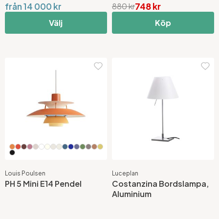
från 14 000 kr
748 kr
880 kr
Välj
Köp
Louis Poulsen
Luceplan
PH 5 Mini E14 Pendel
Costanzina Bordslampa,
Aluminium