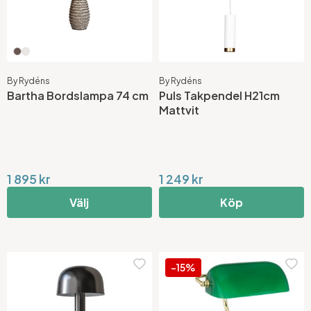
By Rydéns
By Rydéns
Bartha Bordslampa 74 cm
Puls Takpendel H21cm
Mattvit
1 895 kr
1 249 kr
Välj
Köp
-15%