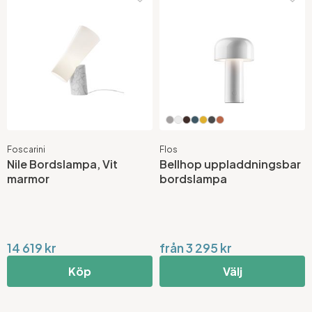
Foscarini
Flos
Nile Bordslampa, Vit
Bellhop uppladdningsbar
marmor
bordslampa
14 619 kr
från 3 295 kr
Köp
Välj