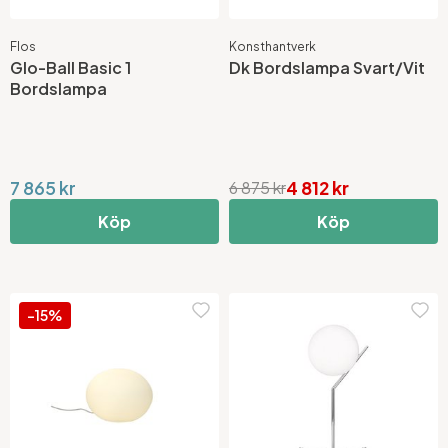
Flos
Konsthantverk
Glo-Ball Basic 1
Dk Bordslampa Svart/Vit
Bordslampa
7 865 kr
4 812 kr
6 875 kr
Köp
Köp
-15%