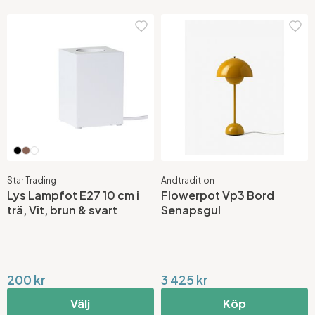
Star Trading
Andtradition
Lys Lampfot E27 10 cm i
Flowerpot Vp3 Bord
trä, Vit, brun & svart
Senapsgul
200 kr
3 425 kr
Välj
Köp